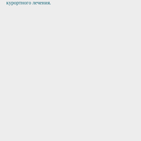
курортного лечения.
1
2
3
Поступление
Сбор анамнеза
Приезд врача
заявки
4
5
6