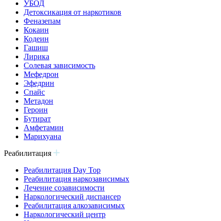
УБОД
Детоксикация от наркотиков
Феназепам
Кокаин
Кодеин
Гашиш
Лирика
Солевая зависимость
Мефедрон
Эфедрин
Спайс
Метадон
Героин
Бутират
Амфетамин
Марихуана
Реабилитация
Реабилитация Day Top
Реабилитация наркозависимых
Лечение созависимости
Наркологический диспансер
Реабилитация алкозависимых
Наркологический центр