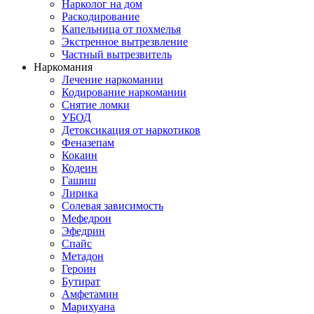
Нарколог на дом
Раскодирование
Капельница от похмелья
Экстренное вытрезвление
Частный вытрезвитель
Наркомания
Лечение наркомании
Кодирование наркомании
Снятие ломки
УБОД
Детоксикация от наркотиков
Феназепам
Кокаин
Кодеин
Гашиш
Лирика
Солевая зависимость
Мефедрон
Эфедрин
Спайс
Метадон
Героин
Бутират
Амфетамин
Марихуана