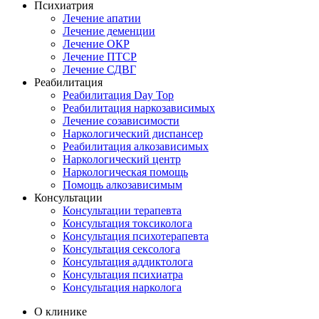
Психиатрия
Лечение апатии
Лечение деменции
Лечение ОКР
Лечение ПТСР
Лечение СДВГ
Реабилитация
Реабилитация Day Top
Реабилитация наркозависимых
Лечение созависимости
Наркологический диспансер
Реабилитация алкозависимых
Наркологический центр
Наркологическая помощь
Помощь алкозависимым
Консультации
Консультации терапевта
Консультация токсиколога
Консультация психотерапевта
Консультация сексолога
Консультация аддиктолога
Консультация психиатра
Консультация нарколога
О клинике