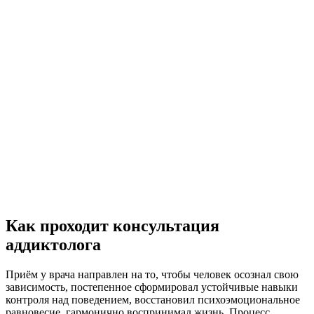
ны
торасположение
ванный персонал
Нужна помощь?
Как проходит консультация
Оставьте заявку, и мы Вам перезвоним
аддиктолога
Отправить заявку
Приём у врача направлен на то, чтобы человек осознал свою
зависимость, постепенное сформировал устойчивые навыки
контроля над поведением, восстановил психоэмоциональное
равновесие, гармонично воспринимал жизнь. Процесс