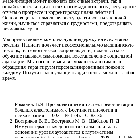
Реабилитация может включать как очные встречи, так и
онлайн-консультации с психологом-аддиктологом, регулярные
отчёты о прогрессе и корректировку плана действий.
Основная цель – помочь человеку адаптироваться к новой
жизни, научиться справляться с трудностями, предотвращать
возможные срывы.
Мы предоставляем комплексную поддержку на всех этапах
лечения. Пациент получает профессиональную медицинскую
помощь, психологическое сопровождение, помощь семье,
обучение навыкам самопомощи, восстановление социальной
адаптации. Мы обеспечиваем возможность анонимного
обращения, гарантируем персонализированный подход к
каждому. Получить консультацию аддиктолога можно в любое
время.
Романюк В.Я. Профилактический аспект реабилитации
больных алкоголизмом // Вестник гипнологии и
психотерапии. - 1993. - № 1 (4). - С. 83-86.
Востриков В. В., Востриков М. В., Шабанов П. Д.
Иммуноферментная диагностика алкоголизма на
основании уровня аутоантител к глутаматным
рецепторам // Сб. науч. тр. — Томск. — 2008. — Т. 3, №