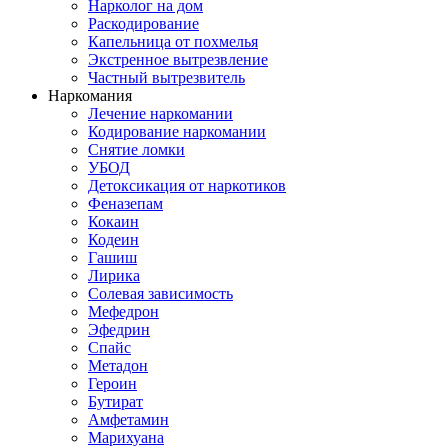
Нарколог на дом
Раскодирование
Капельница от похмелья
Экстренное вытрезвление
Частный вытрезвитель
Наркомания
Лечение наркомании
Кодирование наркомании
Снятие ломки
УБОД
Детоксикация от наркотиков
Феназепам
Кокаин
Кодеин
Гашиш
Лирика
Солевая зависимость
Мефедрон
Эфедрин
Спайс
Метадон
Героин
Бутират
Амфетамин
Марихуана