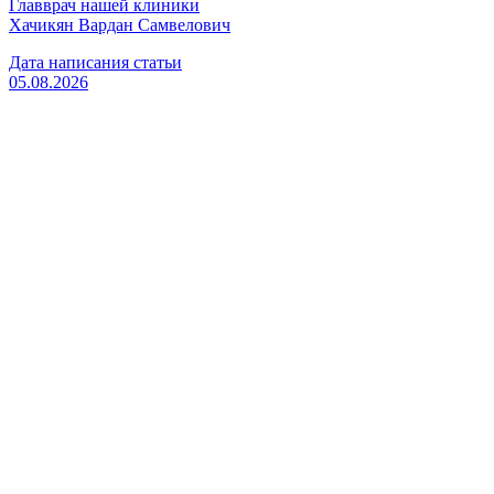
Главврач нашей клиники
Хачикян Вардан Самвелович
Дата написания статьи
05.08.2026
Вызвать врача
Старшая медсестра
Флянтикова Марина Павловна
Вызвать врача
Главный врач, психиатр-нарколог
Хачикян Вардан Самвелович