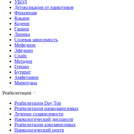
УБОД
Детоксикация от наркотиков
Феназепам
Кокаин
Кодеин
Гашиш
Лирика
Солевая зависимость
Мефедрон
Эфедрин
Спайс
Метадон
Героин
Бутират
Амфетамин
Марихуана
Реабилитация
Реабилитация Day Top
Реабилитация наркозависимых
Лечение созависимости
Наркологический диспансер
Реабилитация алкозависимых
Наркологический центр