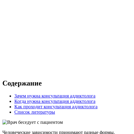
сультация
 в клинике
 с выездом на дом
Содержание
Зачем нужна консультация аддиктолога
Когда нужна консультация аддиктолога
Как проходит консультация аддиктолога
Список литературы
Человеческие зависимости принимают разные формы,