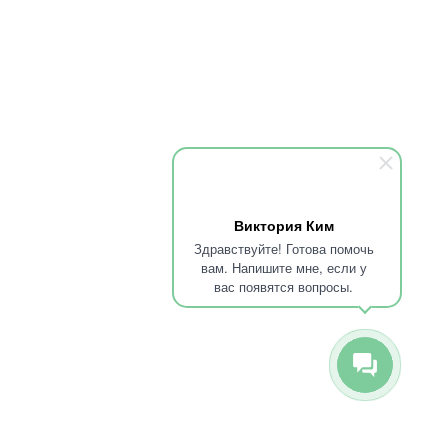
Медсестра
Клиника во Фрязино
Титова Мария Васильевна
89095850344
круглосуточный телефон
Город
Виктория Ким
Фрязино, просп. Мира, 18
Здравствуйте! Готова помочь
вам. Напишите мне, если у
вас появятся вопросы.
premium-medicine@yandex.ru
Приём возможен только по предварительной записи