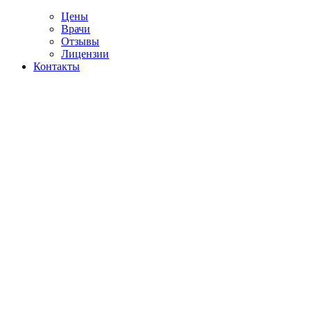
Цены
Врачи
Отзывы
Лицензии
Контакты
Telegram
сультация аддиктолога
а