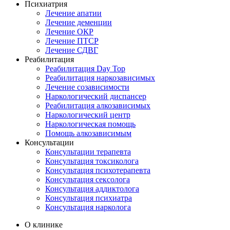
Психиатрия
Лечение апатии
Лечение деменции
Лечение ОКР
Лечение ПТСР
Лечение СДВГ
Реабилитация
Реабилитация Day Top
Реабилитация наркозависимых
Лечение созависимости
Наркологический диспансер
Реабилитация алкозависимых
Наркологический центр
Наркологическая помощь
Помощь алкозависимым
Консультации
Консультации терапевта
Консультация токсиколога
Консультация психотерапевта
Консультация сексолога
Консультация аддиктолога
Консультация психиатра
Консультация нарколога
О клинике