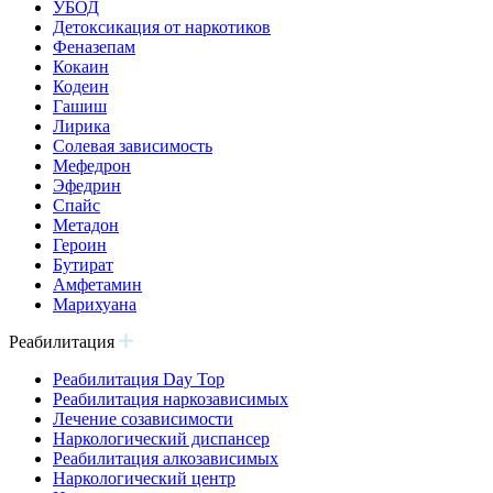
УБОД
Детоксикация от наркотиков
Феназепам
Кокаин
Кодеин
Гашиш
Лирика
Солевая зависимость
Мефедрон
Эфедрин
Спайс
Метадон
Героин
Бутират
Амфетамин
Марихуана
Реабилитация
Реабилитация Day Top
Реабилитация наркозависимых
Лечение созависимости
Наркологический диспансер
Реабилитация алкозависимых
Наркологический центр