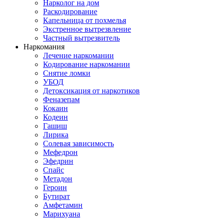
Нарколог на дом
Раскодирование
Капельница от похмелья
Экстренное вытрезвление
Частный вытрезвитель
Наркомания
Лечение наркомании
Кодирование наркомании
Снятие ломки
УБОД
Детоксикация от наркотиков
Феназепам
Кокаин
Кодеин
Гашиш
Лирика
Солевая зависимость
Мефедрон
Эфедрин
Спайс
Метадон
Героин
Бутират
Амфетамин
Марихуана