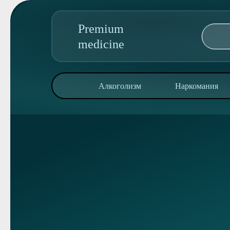
Premium
medicine
89095850344
Алкоголизм
Наркомания
Адрес колл-центра:
просп. Мира, 18
Алкоголизм
Наркомания
Реабилитация
Консультация
О клинике
Контакты