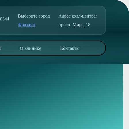
Выберите город
Адрес колл-центра:
50344
Фрязино
просп. Мира, 18
и
О клинике
Контакты