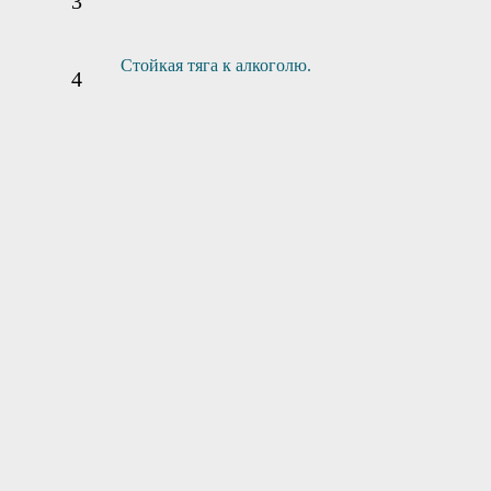
Стойкая тяга к алкоголю.
2
3
Сбор анамнеза
Приезд врача
1