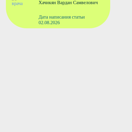
Хачикян Вардан Самвелович
Дата написания статьи
02.08.2026
Вызвать врача
Старшая медсестра
Флянтикова Марина Павловна
Вызвать врача