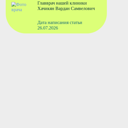
Главврач нашей клиники
Хачикян Вардан Самвелович
Дата написания статьи
26.07.2026
Вызвать врача
Старшая медсестра
Флянтикова Марина Павловна
Вызвать врача