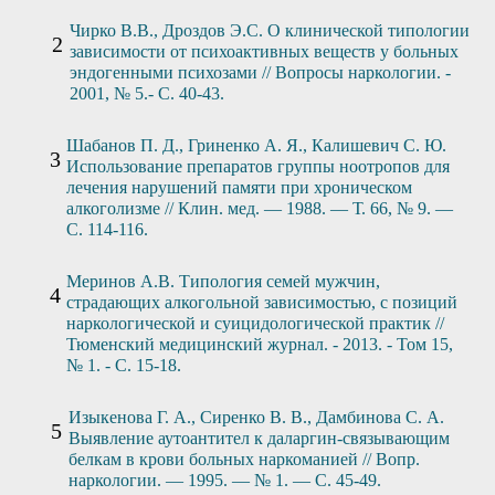
Чирко В.В., Дроздов Э.С. О клинической типологии
зависимости от психоактивных веществ у больных
эндогенными психозами // Вопросы наркологии. -
2001, № 5.- С. 40-43.
Шабанов П. Д., Гриненко А. Я., Калишевич С. Ю.
Использование препаратов группы ноотропов для
лечения нарушений памяти при хроническом
алкоголизме // Клин. мед. — 1988. — Т. 66, № 9. —
С. 114-116.
Меринов А.В. Типология семей мужчин,
страдающих алкогольной зависимостью, с позиций
наркологической и суицидологической практик //
Тюменский медицинский журнал. - 2013. - Том 15,
№ 1. - С. 15-18.
Изыкенова Г. А., Сиренко В. В., Дамбинова С. А.
Выявление аутоантител к даларгин-связывающим
белкам в крови больных наркоманией // Вопр.
наркологии. — 1995. — № 1. — С. 45-49.