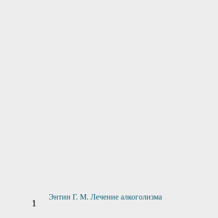
Нужна помощь?
Оставьте заявку, и мы Вам перезвоним
Отправить заявку
Энтин Г. М. Лечение алкоголизма